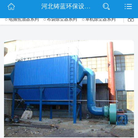
$(function() { $('.wrapper').navbarscroll(); });
河北铸蓝环保设备有限公司
网站首页
电捕焦油器系列
布袋除尘器系列
单机除尘器系列
->
公司简介
脉冲除尘器系列
旋风除尘器系列
锅炉除尘器系列
信息动态
木工除尘器系列
矿山除尘器系列
仓顶除尘器系列
滤筒除尘器系列
钢厂除尘器系列
脱硫脱硝除尘设备系列
产品展示
UV光氧净化器系列
等离子净化器系列
催化燃烧设备系列
扫码关注
除尘配件系列
联系我们