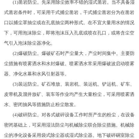
(1)凿岩防尘。先采用除尘效率不错的湿式凿岩。当不具备湿
式凿岩条件时，可采用干式捕尘凿岩，干式捕尘凿岩分为在凿岩
口以捕尘罩抽尘或在孔底抽尘两种形式。在不宜大量用水的情况
下，可用泡沫除尘，即将泡沫压入孔底或喷在孔口，或将含尘空
气引入泡沫除尘器净化。
(2)爆破防尘。爆破矿石时产尘量大，产尘时间集中。主要防
尘措施有喷雾洒水和水封爆破。喷雾洒水常采用爆破波启动喷雾
器、净化水幕和水风引射器等。
(3)装运防尘。矿石堆放、装岩机、装运机、铲运机、矿车、
皮带机及溜井放矿、装车等作业均产生大量粉尘，可采用喷雾洒
水、密闭抽风等措施防止粉尘散发。
(4)破碎防尘。对各式破碎设备工作时所产生的粉尘，在设备
密闭基础上，可采用湿法防尘与机械除尘联合除尘措施。机械除
尘的净化设备采用袋式除尘器或湿式除尘器。地下破碎硐室除尘