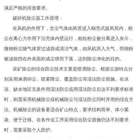
满足严格的排放要求。
破碎机除尘器工作原理：
在风机的作用下，含尘气体由风管进入蜗壳式旋风筒内，粉
尘在离心力作用下沿壳体内壁运行，粗粒粉尘被分离进入灰斗，
微细粉尘随气体穿过滤袋成清洁气体，由风机排入大气，而细粉
被滤袋挡在外表面积成尘饼而下落，达到除尘净化的目的。
采矿除尘的综合防尘技术主要是喷洒除尘。根据尘源特点分
别采用淋洒抑尘、喷雾降尘、覆盖防尘等湿法防尘措施。在冰
冻、缺水地区无条件用湿法防尘或用湿法防尘后达不到要求标准
时，则需采用机械除尘或机械除尘与湿法防尘同时并用的综合方
法。机械除尘的设备要适合矿山特点，要求结构简单、体小紧
凑、便于迁移。在各作业工序采用综合防尘措施仍达不到要求
时，需要采取个人防护。