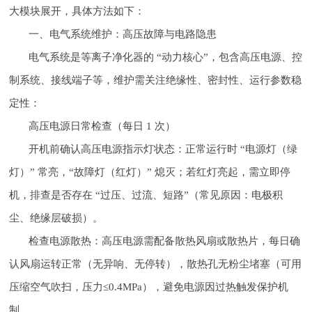
大模块展开，具体方法如下：
一、电气系统维护：高压故障与电路隐患
电气系统是等离子净化器的 “动力核心”，包含高压电源、控
制系统、接线端子等，维护需关注绝缘性、密封性、运行参数稳
定性：
高压电源日常检查（每日 1 次）
开机前确认高压电源指示灯状态：正常运行时 “电源灯（绿
灯）” 常亮，“故障灯（红灯）” 熄灭；若红灯亮起，需立即停
机，排查是否存在 “过压、过流、短路”（常见原因：电极积
尘、绝缘层破损）。
检查电源散热：高压电源需配备散热风扇或散热片，每日确
认风扇运转正常（无异响、无停转），散热孔无粉尘堵塞（可用
压缩空气吹扫，压力≤0.4MPa），避免电源因过热触发保护机
制。