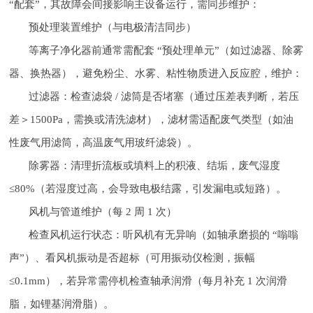
“配套”，其故障会间接影响主设备运行，需同步维护：
预处理装置维护（与电极清洁同步）
等离子净化器前通常需配套 “预处理单元”（如过滤器、除雾
器、换热器），避免粉尘、水雾、粘性物质进入反应腔，维护：
过滤器：检查滤袋 / 滤筒是否堵塞（通过压差表判断，若压
差＞1500Pa，需换或清洗滤材），滤材需适配废气类型（如油
性废气用滤筒，高温废气用玻纤滤袋）。
除雾器：清理折流板或填料上的积液、结垢，废气湿度
≤80%（若湿度过高，会导致电极结露，引发漏电或短路）。
风机与管道维护（每 2 周 1 次）
检查风机运行状态：听风机有无异响（如轴承磨损的 “嗡嗡
声”）、看风机振动是否超标（可用振动仪检测，振幅
≤0.1mm），若异常需停机检查轴承润滑（每月补充 1 次润滑
脂，如锂基润滑脂）。