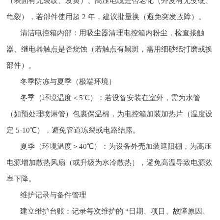
（表面有无裂纹、发黄）、高压电缆是否老化（外皮有无变硬、
龟裂），若部件使用超 2 年，建议批量换（避免突发故障）。
清洁电控箱内部：用吸尘器清理电控箱内粉尘，检查接触
器、继电器触点是否烧蚀（若触点有黑斑，需用细砂纸打磨或换
部件）。
冬季防冻与夏季（极端环境）
冬季（环境温度＜5℃）：若设备安装在室外，需为水管
（如预处理喷淋管）包裹保温棉，为电控箱加装加热片（温度设
定 5-10℃），避免管道冻裂或电路结露。
夏季（环境温度＞40℃）：为设备外壳加装遮阳棚，为高压
电源增加散热风扇（或升级为水冷散热），避免高温导致电源效
率下降。
维护记录与备件管理
建立维护台账：记录每次维护的 “日期、项目、故障原因、