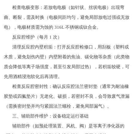
检查电极变形：若放电电极（如针状、丝状电极）出现弯
曲、断裂，需及时换（电极间距均匀，避免局部放电过强或无放
电），电极材质需为蚀的 316L 不锈钢或钛合金。
反应腔维护（每月 1 次）
清理反应腔内壁积垢：打开反应腔检修口，用刮板（塑料或
木质，避免划伤内壁）内壁附着的焦油、碳化物等杂质（此类物
质会降低等离子场强度，甚至引发局部过热），若积垢较硬，可
先用酒精浸泡软化后再清理。
检查反应腔密封性：确认反应腔法兰密封垫（通常为耐油橡
胶垫或四氟垫片）无老化、破损，若密封不良，会导致废气泄漏
（需换密封垫并均匀紧固法兰螺栓，避免局部漏气）。
三、辅助部件维护：设备稳定运行基础
辅助部件（如预处理装置、风机、阀）是等离子净化器的