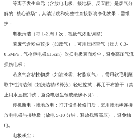
等离子发生单元（含放电电极、接地极、反应腔）是废气分
解的 “核心战场”，其清洁度和完整性直接影响净化效果，需维
护：
电极清洁（每 1-2 周 1 次，视废气浓度调整）
若废气含粉尘较少（如废气），可用压缩空气（压力 0.3-
0.5MPa，气枪距电极≥15cm）吹扫电极表面粉尘，避免高压气流
损伤电极；
若废气含粘性物质（如油漆雾、树脂废气），需用软毛刷蘸
取中性清洁剂（如洗洁精稀释液）轻轻擦拭，再用干布擦干（禁
止用水直接冲洗，避免电极生锈或绝缘不良）。
停机断电→接地放电：打开设备检修门后，需用接地棒连接
放电电极与接地极（放电 5-10 分钟，释放残留高压），避免触
电。
电极积尘：